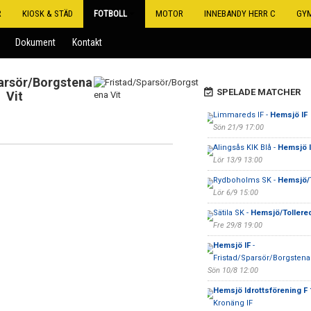
R
KIOSK & STÄD
FOTBOLL
MOTOR
INNEBANDY HERR C
GY
Dokument
Kontakt
arsör/Borgstena
SPELADE MATCHER
Vit
Limmareds IF -
Hemsjö IF
Sön 21/9 17:00
Alingsås KIK Blå -
Hemsjö I
Lör 13/9 13:00
Rydboholms SK -
Hemsjö/T
Lör 6/9 15:00
Sätila SK -
Hemsjö/Tollere
Fre 29/8 19:00
Hemsjö IF
-
Fristad/Sparsör/Borgstena 
Sön 10/8 12:00
Hemsjö Idrottsförening F 
Kronäng IF