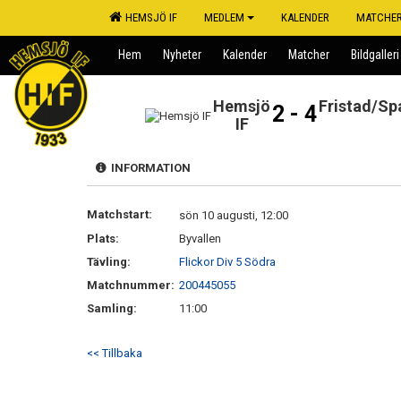
HEMSJÖ IF
MEDLEM
KALENDER
MATCHE
Hem
Nyheter
Kalender
Matcher
Bildgalleri
Hemsjö
Fristad/Sp
2 - 4
IF
INFORMATION
Matchstart:
sön 10 augusti, 12:00
Plats:
Byvallen
Tävling:
Flickor Div 5 Södra
Matchnummer:
200445055
Samling:
11:00
<< Tillbaka