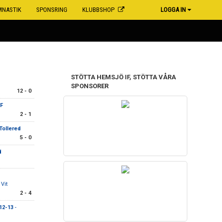
MNASTIK
SPONSRING
KLUBBSHOP
LOGGA IN
STÖTTA HEMSJÖ IF, STÖTTA VÅRA
SPONSORER
12 - 0
F
2 - 1
ollered
5 - 0
d
Vit
2 - 4
12-13
-