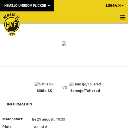
HEMSJÖ UNGDOM FLICKOR
LOGGA IN
HEM
NYHETER
KALENDER
MATCHER
BILDGALLERI
vs
DOKUMENT
Sätila SK
Hemsjö/Tollered
KONTAKT
INFORMATION
Matchstart:
fre 29 augusti, 19:00
Plats:
Lygnevi A