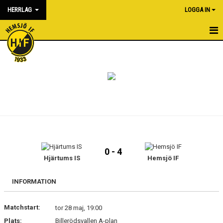
HERRLAG
LOGGA IN
HEM
NYHETER
KALENDER
MATCHER
TRUPPEN
0 - 4
BILDGALLERI
Hjärtums IS
Hemsjö IF
DOKUMENT
INFORMATION
KONTAKT
Matchstart:
tor 28 maj, 19:00
Plats:
Billerödsvallen A-plan