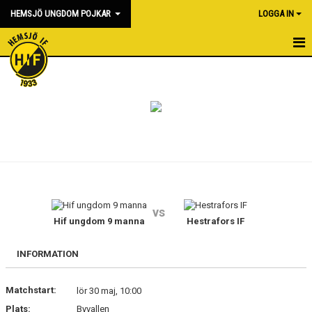
HEMSJÖ UNGDOM POJKAR
LOGGA IN
HEM
NYHETER
KALENDER
MATCHER
BILDGALLERI
vs
DOKUMENT
Hif ungdom 9 manna
Hestrafors IF
KONTAKT
INFORMATION
Matchstart:
lör 30 maj, 10:00
Plats:
Byvallen