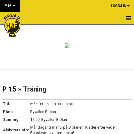
P 15
LOGGA IN
HEM
NYHETER
KALENDER
MATCHER
BILDGALLERI
P 15
» Träning
DOKUMENT
Tid:
mån 08 juni, 18:00 - 19:30
KONTAKT
Plats:
Byvallen B plan
Samling:
17:50, Byvallen B plan
Måndagar tränar vi på B planen. Kläder efter väder.
Aktivitetsinfo:
Benskydd o vattenflaska!