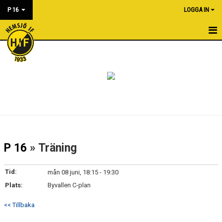
P 16
LOGGA IN
HEM
NYHETER
KALENDER
MATCHER
BILDGALLERI
P 16
» Träning
DOKUMENT
Tid:
mån 08 juni, 18:15 - 19:30
KONTAKT
Plats:
Byvallen C-plan
<< Tillbaka