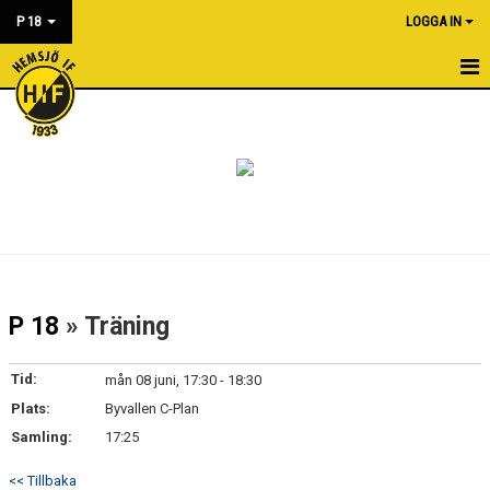
P 18
LOGGA IN
HEM
NYHETER
KALENDER
MATCHER
BILDGALLERI
P 18
» Träning
DOKUMENT
Tid:
mån 08 juni, 17:30 - 18:30
KONTAKT
Plats:
Byvallen C-Plan
Samling:
17:25
<< Tillbaka