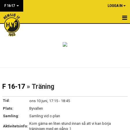
F 16-17
LOGGA IN
HEM
NYHETER
KALENDER
MATCHER
BILDGALLERI
F 16-17
» Träning
DOKUMENT
Tid:
ons 10 juni, 17:15 - 18:45
KONTAKT
Plats:
Byvallen
Samling:
Samling vid c-plan
Kom gärna en liten stund innan så att vi kan börja
Aktivitetsinfo:
träningen med en gång :)