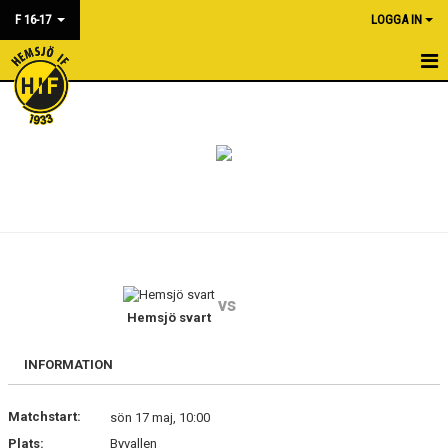
F 16-17
LOGGA IN
HEM
NYHETER
KALENDER
MATCHER
BILDGALLERI
vs
DOKUMENT
Hemsjö svart
KONTAKT
INFORMATION
Matchstart:
sön 17 maj, 10:00
Plats:
Byvallen