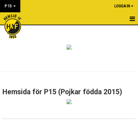
P 15
LOGGA IN
HEM
NYHETER
KALENDER
MATCHER
BILDGALLERI
Hemsida för P15 (Pojkar födda 2015)
DOKUMENT
KONTAKT