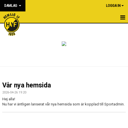
DAMLAG
LOGGA IN
HEM
NYHETER
KALENDER
MATCHER
TRUPPEN
Vår nya hemsida
BILDGALLERI
2026-04-26 19:20
Hej alla!
DOKUMENT
Nu har vi äntligen lanserat vår nya hemsida som är kopplad till Sportadmin.
KONTAKT