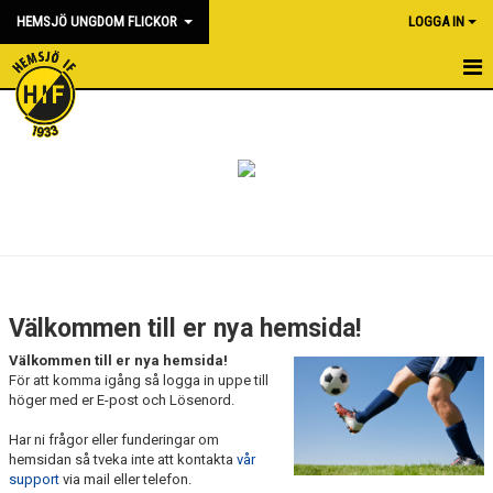
HEMSJÖ UNGDOM FLICKOR
LOGGA IN
HEM
NYHETER
KALENDER
MATCHER
BILDGALLERI
Välkommen till er nya hemsida!
DOKUMENT
Välkommen till er nya hemsida!
För att komma igång så logga in uppe till
KONTAKT
höger med er E-post och Lösenord.
Har ni frågor eller funderingar om
hemsidan så tveka inte att kontakta
vår
support
via mail eller telefon.