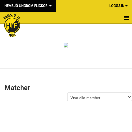
HEMSJÖ UNGDOM FLICKOR
LOGGA IN
HEM
NYHETER
KALENDER
MATCHER
BILDGALLERI
Matcher
DOKUMENT
KONTAKT