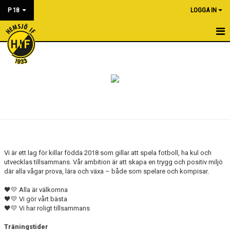
P 18
LOGGA IN
HEM
NYHETER
KALENDER
MATCHER
BILDGALLERI
Vi är ett lag för killar födda 2018 som gillar att spela fotboll, ha kul och
utvecklas tillsammans. Vår ambition är att skapa en trygg och positiv miljö
DOKUMENT
där alla vågar prova, lära och växa – både som spelare och kompisar.
KONTAKT
🖤💛 Alla är välkomna
🖤💛 Vi gör vårt bästa
🖤💛 Vi har roligt tillsammans
Träningstider