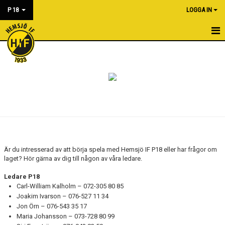
P 18
LOGGA IN
HEM
NYHETER
KALENDER
MATCHER
BILDGALLERI
Är du intresserad av att börja spela med Hemsjö IF P18 eller har frågor om
laget? Hör gärna av dig till någon av våra ledare.
DOKUMENT
Ledare P18
KONTAKT
Carl-William Kalholm – 072-305 80 85
Joakim Ivarson – 076-527 11 34
Jon Örn – 076-543 35 17
Maria Johansson – 073-728 80 99