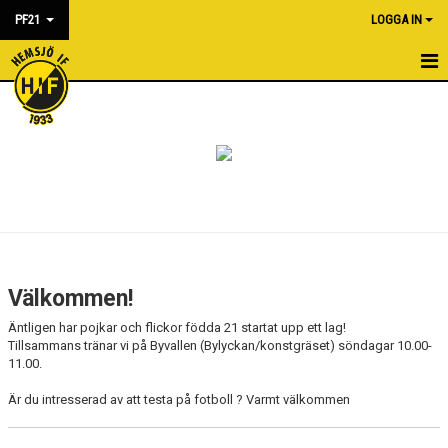
PF21
LOGGA IN
HEM
NYHETER
KALENDER
MATCHER
BILDGALLERI
Välkommen!
DOKUMENT
Äntligen har pojkar och flickor födda 21 startat upp ett lag!
Tillsammans tränar vi på Byvallen (Bylyckan/konstgräset) söndagar 10.00-
KONTAKT
11.00.
Är du intresserad av att testa på fotboll ? Varmt välkommen