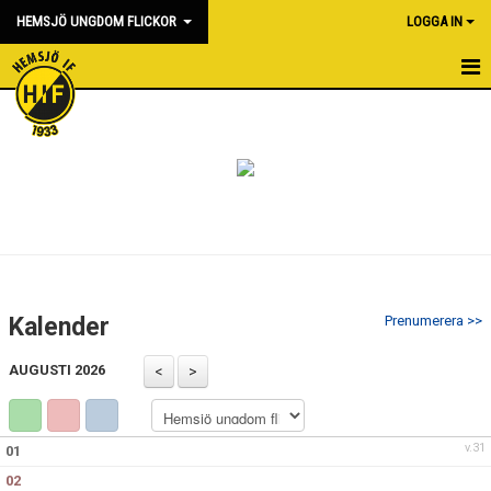
HEMSJÖ UNGDOM FLICKOR
LOGGA IN
HEM
NYHETER
KALENDER
MATCHER
BILDGALLERI
Kalender
Prenumerera >>
DOKUMENT
AUGUSTI 2026
KONTAKT
v.31
01
02