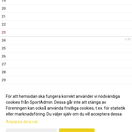
19
20
21
22
23
v.35
24
25
26
27
28
29
30
v.36
31
För att hemsidan ska fungera korrekt använder vi nödvändiga
cookies från SportAdmin. Dessa går inte att stänga av.
Föreningen kan också använda frivilliga cookies, t.ex. för statistik
eller marknadsföring. Du väljer själv om du vill acceptera dessa.
Anpassa dina val
Cookie-inställningar
Gå till Webbversion