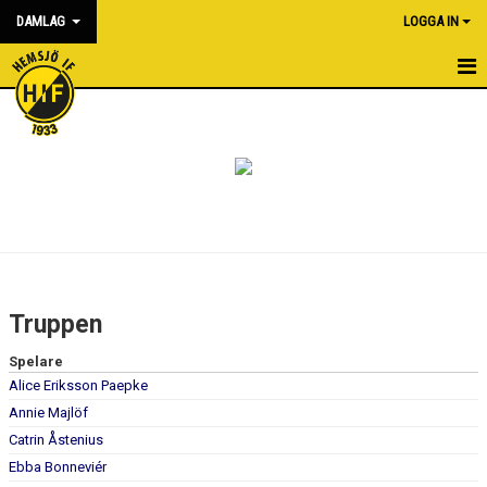
DAMLAG
LOGGA IN
HEM
NYHETER
KALENDER
MATCHER
TRUPPEN
Truppen
BILDGALLERI
Spelare
Alice Eriksson Paepke
DOKUMENT
Annie Majlöf
KONTAKT
Catrin Åstenius
Ebba Bonneviér