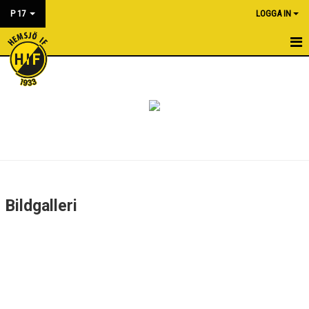
P 17
LOGGA IN
HEM
NYHETER
KALENDER
MATCHER
BILDGALLERI
Bildgalleri
DOKUMENT
KONTAKT