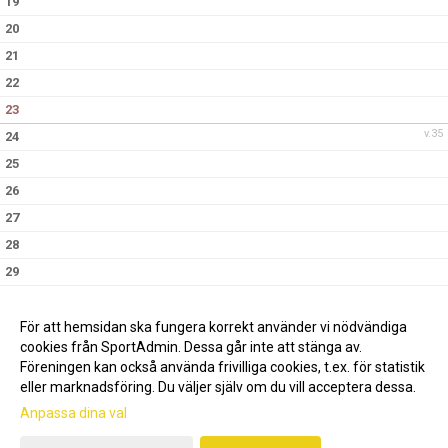
19
20
21
22
23
v.35
24
25
26
27
28
29
30
v.36
31
För att hemsidan ska fungera korrekt använder vi nödvändiga
cookies från SportAdmin. Dessa går inte att stänga av.
Föreningen kan också använda frivilliga cookies, t.ex. för statistik
eller marknadsföring. Du väljer själv om du vill acceptera dessa.
Anpassa dina val
Cookie-inställningar
Gå till Webbversion