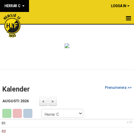
HERRAR C
LOGGA IN
HEM
NYHETER
KALENDER
MATCHER
BILDGALLERI
Kalender
Prenumerera >>
DOKUMENT
AUGUSTI 2026
KONTAKT
v.31
01
02