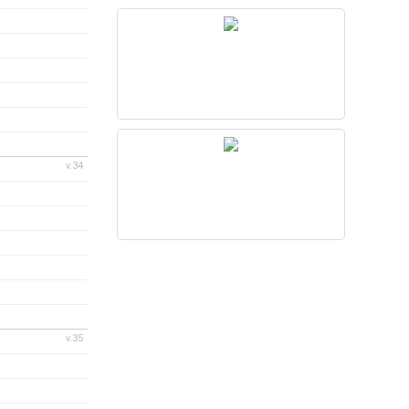
v.34
v.35