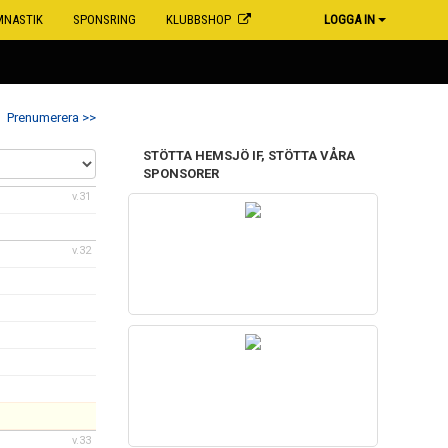
MNASTIK
SPONSRING
KLUBBSHOP
LOGGA IN
Prenumerera >>
STÖTTA HEMSJÖ IF, STÖTTA VÅRA
SPONSORER
v.31
v.32
v.33