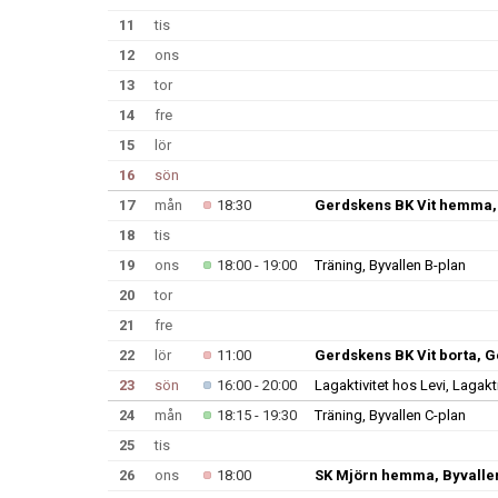
11
tis
12
ons
13
tor
14
fre
15
lör
16
sön
17
mån
18:30
Gerdskens BK Vit hemma, 
18
tis
19
ons
18:00 - 19:00
Träning, Byvallen B-plan
20
tor
21
fre
22
lör
11:00
Gerdskens BK Vit borta, 
23
sön
16:00 - 20:00
Lagaktivitet hos Levi, Lagakt
24
mån
18:15 - 19:30
Träning, Byvallen C-plan
25
tis
26
ons
18:00
SK Mjörn hemma, Byvalle