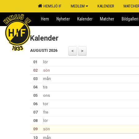
HEMSJÖ IF
MEDLEM
KALENDER
MATCHE
Hem
Nyheter
Kalender
Matcher
Bildgalleri
Kalender
AUGUSTI 2026
01
lör
02
sön
03
mån
04
tis
05
ons
06
tor
07
fre
08
lör
09
sön
10
mån