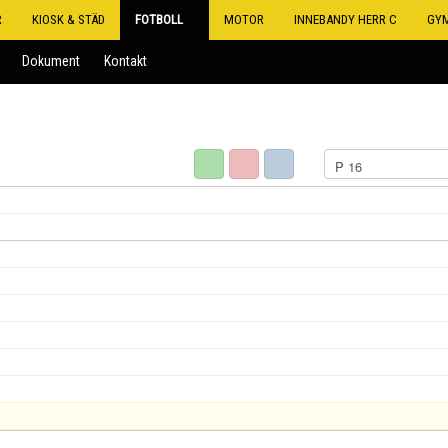
R
KIOSK & STÄD
FOTBOLL
MOTOR
INNEBANDY HERR C
GY
Dokument
Kontakt