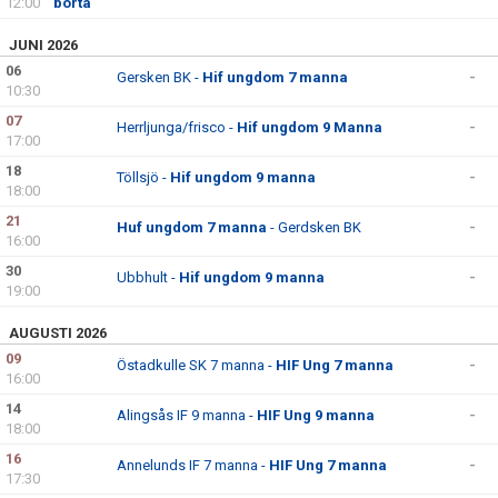
12:00
borta
JUNI 2026
06
Gersken BK -
Hif ungdom 7 manna
-
10:30
07
Herrljunga/frisco -
Hif ungdom 9 Manna
-
17:00
18
Töllsjö -
Hif ungdom 9 manna
-
18:00
21
Huf ungdom 7 manna
- Gerdsken BK
-
16:00
30
Ubbhult -
Hif ungdom 9 manna
-
19:00
AUGUSTI 2026
09
Östadkulle SK 7 manna -
HIF Ung 7 manna
-
16:00
14
Alingsås IF 9 manna -
HIF Ung 9 manna
-
18:00
16
Annelunds IF 7 manna -
HIF Ung 7 manna
-
17:30