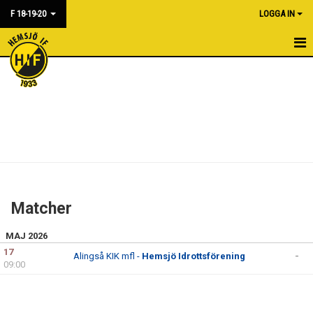
F 18-19-20
LOGGA IN
HEM
NYHETER
KALENDER
MATCHER
BILDGALLERI
Matcher
DOKUMENT
MAJ 2026
KONTAKT
17
Alingså KIK mfl -
Hemsjö Idrottsförening
-
09:00