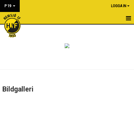
P 19
LOGGA IN
HEM
NYHETER
KALENDER
MATCHER
BILDGALLERI
Bildgalleri
DOKUMENT
KONTAKT