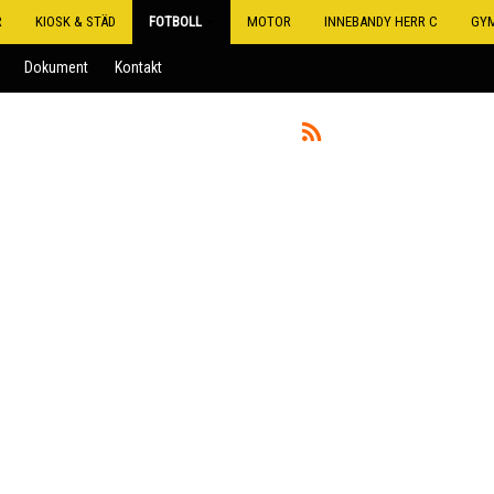
R
KIOSK & STÄD
FOTBOLL
MOTOR
INNEBANDY HERR C
GY
Dokument
Kontakt