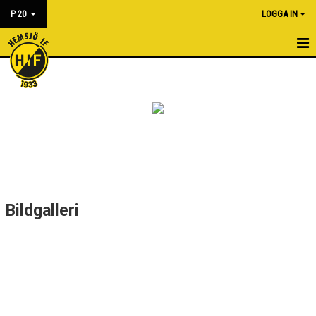
P 20
LOGGA IN
HEM
NYHETER
KALENDER
MATCHER
BILDGALLERI
Bildgalleri
DOKUMENT
KONTAKT