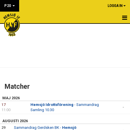
P 20
LOGGA IN
HEM
NYHETER
KALENDER
MATCHER
BILDGALLERI
Matcher
DOKUMENT
MAJ 2026
KONTAKT
17
Hemsjö Idrottsförening
- Sammandrag
-
11:00
Samling 10.30
AUGUSTI 2026
29
Sammandrag Gerdsken BK -
Hemsjö